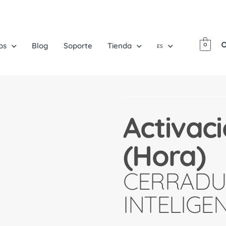
os
Blog
Soporte
Tienda
0
ES
Activac
(Hora)
CERRADU
INTELIGE