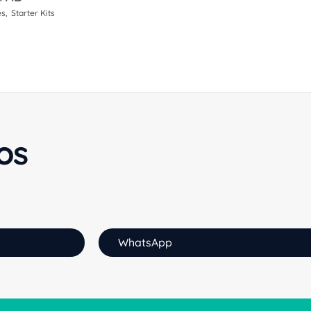
es
Starter Kits
os
WhatsApp