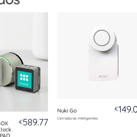
149.
€
Nuki Go
Cerraduras inteligentes
589.77
€
BOX
tlock
 PAD