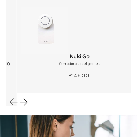
Nuki Go
Cerraduras inteligentes
149.00
Añadir al 
€
r al carrito