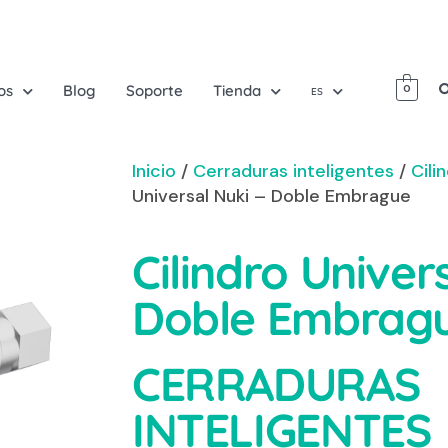
os
Blog
Soporte
Tienda
0
ES
Inicio
/
Cerraduras inteligentes
/
Cili
Universal Nuki – Doble Embrague
Cilindro Univer
Doble Embrag
CERRADURAS
INTELIGENTES