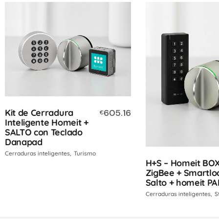
Kit de Cerradura
605.16
€
Inteligente Homeit +
SALTO con Teclado
Danapad
Cerraduras inteligentes
Turismo
H+S – Homeit BO
ZigBee + Smartlo
Salto + homeit P
Cerraduras inteligentes
S