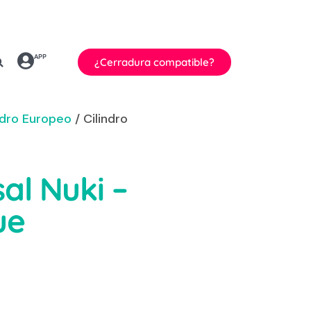
APP
¿Cerradura compatible?
ndro Europeo
/ Cilindro
sal Nuki –
ue