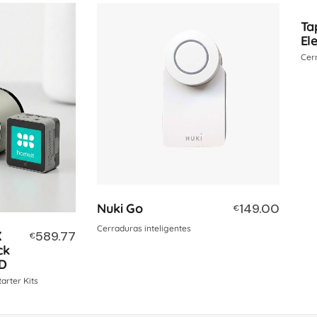
Ta
El
Cerr
Nuki Go
149.00
€
Cerraduras inteligentes
X
589.77
€
ck
AD
tarter Kits