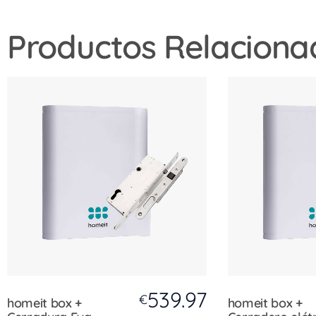
Productos Relaciona
539.97
€
homeit box +
homeit box +