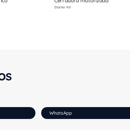
rico
Cerradura motorizada
Starter Kit
os
WhatsApp