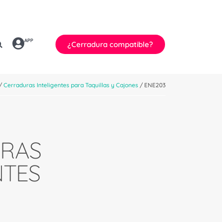
APP
¿Cerradura compatible?
/
Cerraduras Inteligentes para Taquillas y Cajones
/ ENE203
RAS
NTES