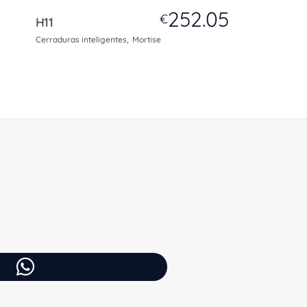
252.05
€
H11
Cerraduras inteligentes
Mortise