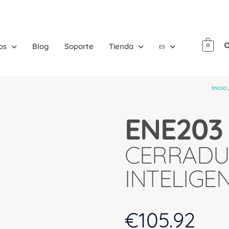
os
Blog
Soporte
Tienda
0
ES
Inicio
ENE203
CERRADU
INTELIGE
€
105.92