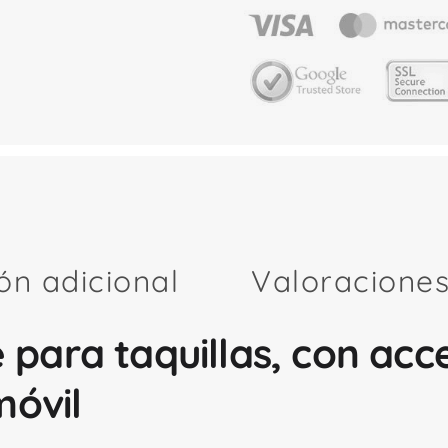
ón adicional
Valoraciones
te para taquillas, con ac
móvil