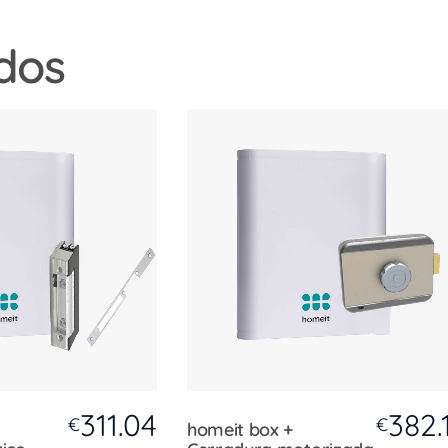
dos
311.04
382.
€
€
homeit box +