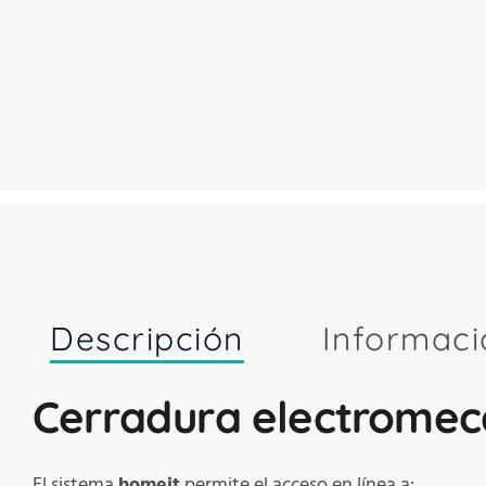
Descripción
Informaci
Cerradura electromec
El sistema
homeit
permite el acceso en línea a: