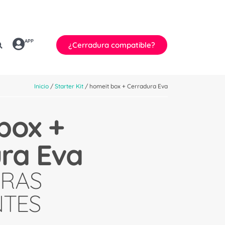
APP
¿Cerradura compatible?
Inicio
/
Starter Kit
/ homeit box + Cerradura Eva
box +
ra Eva
RAS
NTES