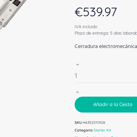
€
539.97
IVA incluido
Plazo de entrega: 5 días labora
Cerradura electromecánica
Añadir a la Cesta
SKU
H6352511928
Categoria
Starter Kit