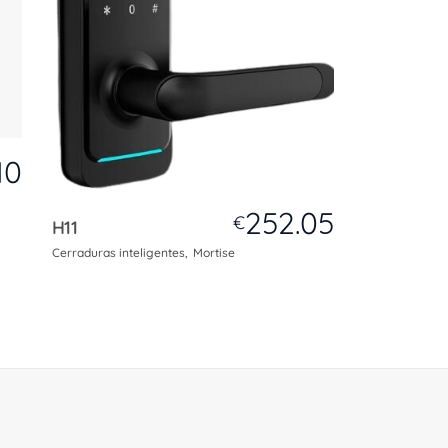
10
252.05
€
H11
Cerraduras inteligentes
Mortise