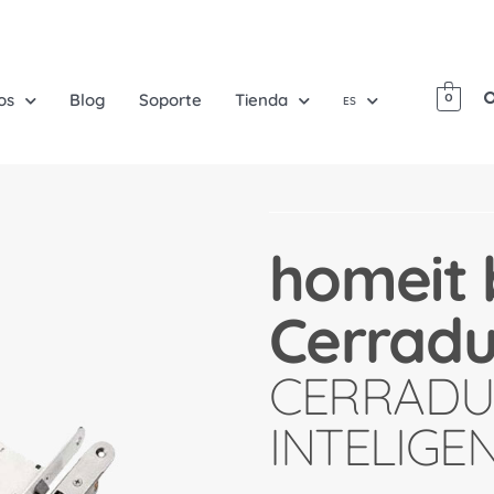
os
Blog
Soporte
Tienda
0
ES
homeit 
Cerradu
CERRADU
INTELIGE