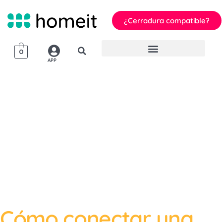
¿Cerradura compatible?
0
APP
homeit
Airbnb
Cómo conectar una