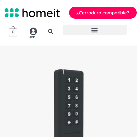
¿Cerradura compatible?
0
APP