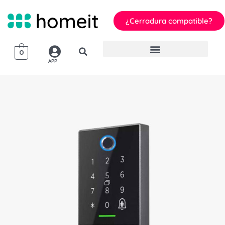
¿Cerradura compatible?
0
APP