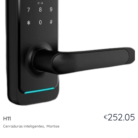
252.05
€
H11
Cerraduras inteligentes
Mortise