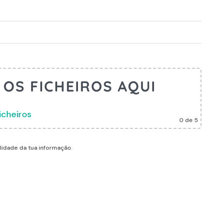
OS FICHEIROS AQUI
icheiros
0
de 5
alidade da tua informação.