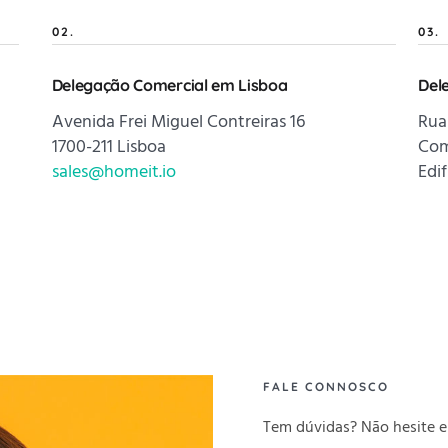
02.
03.
Delegação Comercial em Lisboa
Del
Avenida Frei Miguel Contreiras 16
Rua
1700-211 Lisboa
Com
sales@homeit.io
Edi
FALE CONNOSCO
Tem dúvidas? Não hesite 