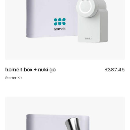
homeit box + nuki go
387.45
€
Starter Kit