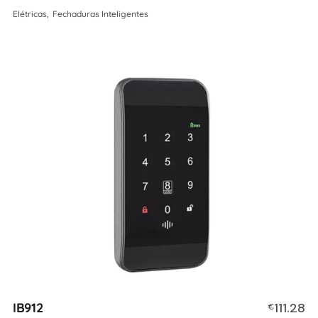
Elétricas
Fechaduras Inteligentes
IB912
111.28
€