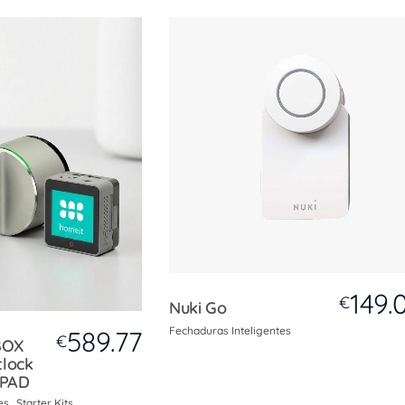
149.
€
Nuki Go
Fechaduras Inteligentes
589.77
€
BOX
tlock
 PAD
es
Starter Kits