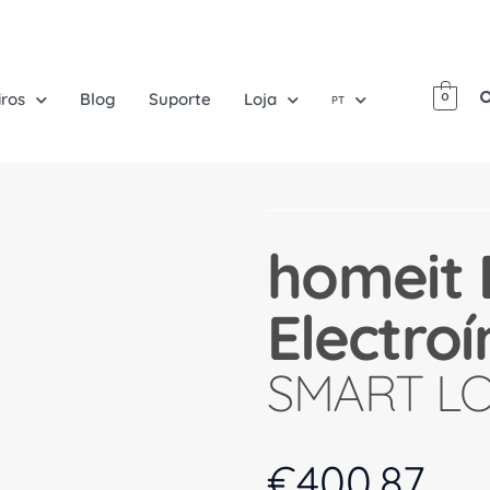
iros
Blog
Suporte
Loja
0
PT
homeit 
Electro
SMART L
€
400.87