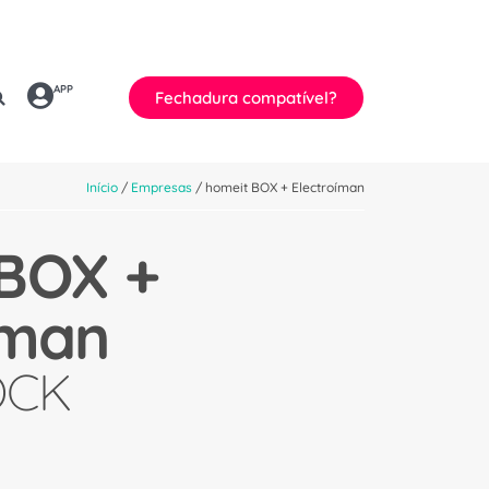
APP
Fechadura compatível?
Início
/
Empresas
/ homeit BOX + Electroíman
BOX +
íman
OCK