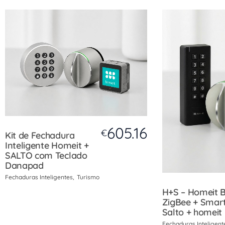
605.16
€
Kit de Fechadura
Inteligente Homeit +
SALTO com Teclado
Danapad
Fechaduras Inteligentes
Turismo
H+S – Homeit 
ZigBee + Smar
Salto + homeit
Fechaduras Inteligent