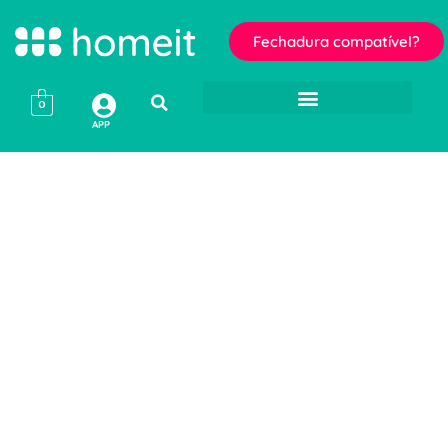
Fechadura compatível?
0
APP
homeit
Starter Kits
Todos os produtos