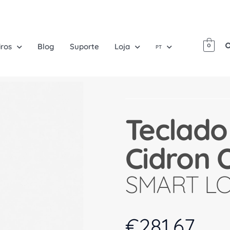
iros
Blog
Suporte
Loja
0
PT
Teclado
Cidron
SMART L
€
281.67