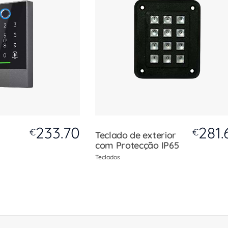
233.70
281.
€
€
Teclado de exterior
com Protecção IP65
Teclados