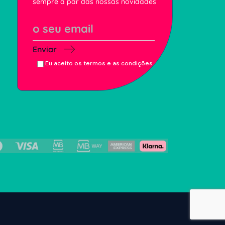
sempre a par das nossas novidades
Enviar
Eu aceito os termos e as condições.