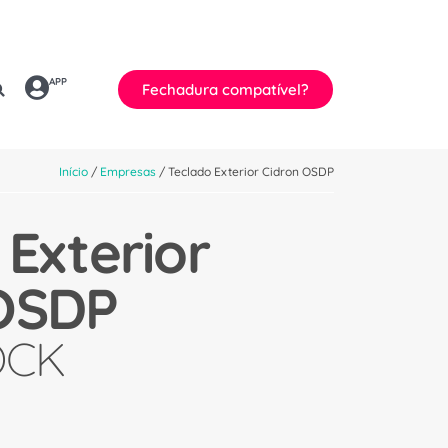
APP
Fechadura compatível?
Início
/
Empresas
/ Teclado Exterior Cidron OSDP
 Exterior
 OSDP
OCK