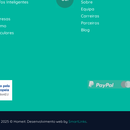
fos Inteligentes
Sobre
Equipa
Carreiras
resas
Parceiros
smo
Blog
iculares
t 2025 © Homeit. Desenvolvimento web by
SmartLinks
.