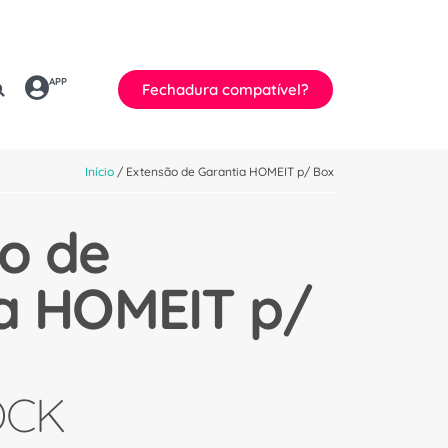
APP
Fechadura compatível?
Início
/ Extensão de Garantia HOMEIT p/ Box
o de
a HOMEIT p/
OCK