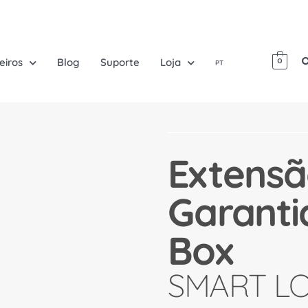
eiros
Blog
Suporte
Loja
0
PT
Extensã
Garanti
Box
SMART L