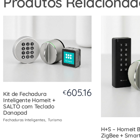
Produtos Relacionad
605.16
€
Kit de Fechadura
Inteligente Homeit +
SALTO com Teclado
Danapad
Fechaduras Inteligentes
Turismo
H+S – Homeit 
ZigBee + Smar