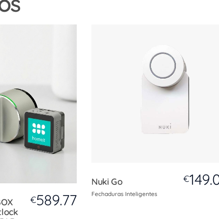
os
149.
€
Nuki Go
Fechaduras Inteligentes
589.77
€
BOX
tlock