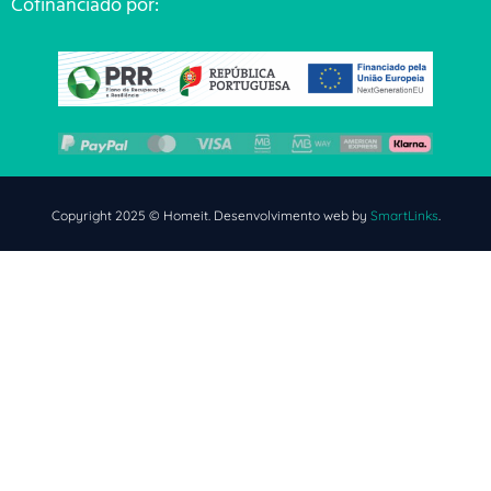
Cofinanciado por:
Copyright 2025 © Homeit. Desenvolvimento web by
SmartLinks
.