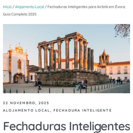
Início
/
Alojamento Local
/ Fechaduras Inteligentes para Airbnb em Évora:
Guia Completo 2025
22 NOVEMBRO, 2025
ALOJAMENTO LOCAL
,
FECHADURA INTELIGENTE
Fechaduras Inteligentes