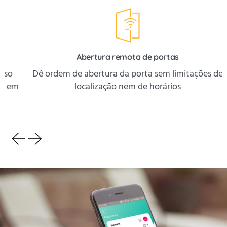
Abertura remota de portas
Dê ordem de abertura da porta sem limitações de
localização nem de horários
em
d
HOMEIT
A Instalação não
podia ser mais fácil!