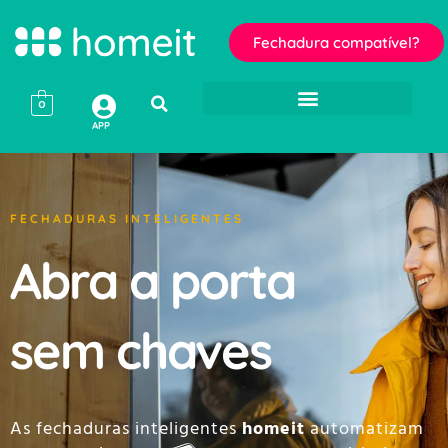
Fechadura compatível?
0
APP
FECHADURAS INTELIGENTES
Abra a porta
sem chaves
As fechaduras inteligentes
homeit
automatizam