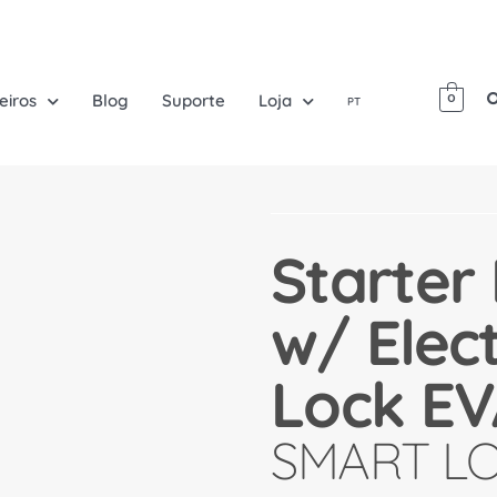
eiros
Blog
Suporte
Loja
0
PT
Starter 
w/ Elec
Lock E
SMART L