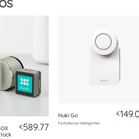
os
149.
€
Nuki Go
Fechaduras Inteligentes
589.77
€
BOX
tlock