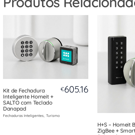
Produtos Relacionad
605.16
€
Kit de Fechadura
Inteligente Homeit +
SALTO com Teclado
Danapad
Fechaduras Inteligentes
Turismo
H+S – Homeit 
ZigBee + Smar