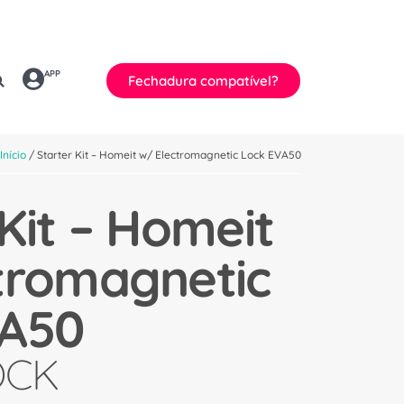
APP
Fechadura compatível?
Início
/ Starter Kit – Homeit w/ Electromagnetic Lock EVA50
Kit – Homeit
tromagnetic
VA50
OCK