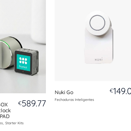
149.
€
Nuki Go
Fechaduras Inteligentes
589.77
€
BOX
tlock
 PAD
es
Starter Kits