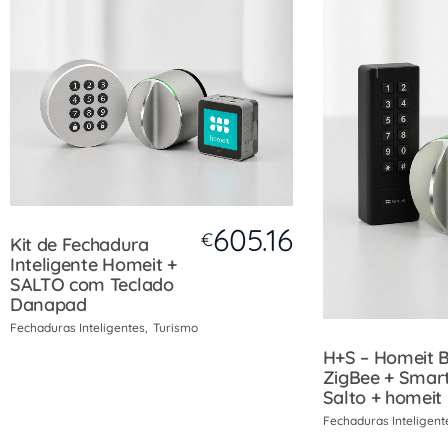
605.16
€
Kit de Fechadura
Inteligente Homeit +
SALTO com Teclado
Danapad
Fechaduras Inteligentes
Turismo
H+S – Homeit 
ZigBee + Smar
Salto + homeit
Fechaduras Inteligent