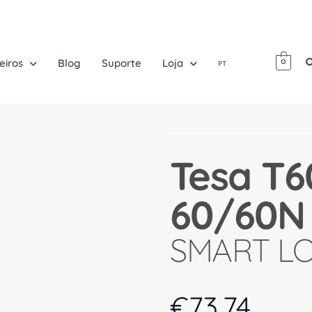
eiros
Blog
Suporte
Loja
0
PT
Tesa T6
60/60N
SMART L
€
73.74